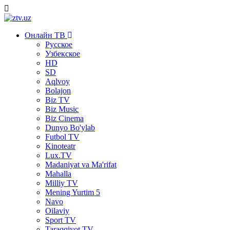
Онлайн ТВ
Русское
Узбекское
HD
SD
Aqlvoy
Bolajon
Biz TV
Biz Music
Biz Cinema
Dunyo Bo'ylab
Futbol TV
Kinoteatr
Lux.TV
Madaniyat va Ma'rifat
Mahalla
Milliy TV
Mening Yurtim 5
Navo
Oilaviy
Sport TV
Taraqqiyot TV