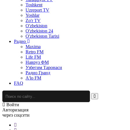
Toshkent
Uzreport TV
Yoshlar
Zo'r TV
O'zbekiston
O'zbekiston 24
O'zbekiston Tarixi
Радио
Maxima
Retro FM
Life FM
Навруз ФМ
Узбегим Таронаси
Радио Гранд
A'lo FM
FAQ
Войти
Авторизация
через соцсети