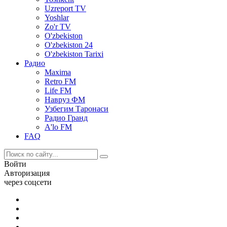
Uzreport TV
Yoshlar
Zo'r TV
O'zbekiston
O'zbekiston 24
O'zbekiston Tarixi
Радио
Maxima
Retro FM
Life FM
Навруз ФМ
Узбегим Таронаси
Радио Гранд
A'lo FM
FAQ
Войти
Авторизация
через соцсети