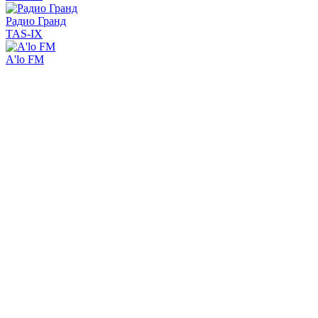
Радио Гранд
TAS-IX
A'lo FM