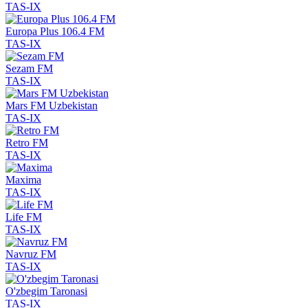
TAS-IX
Europa Plus 106.4 FM
TAS-IX
Sezam FM
TAS-IX
Mars FM Uzbekistan
TAS-IX
Retro FM
TAS-IX
Maxima
TAS-IX
Life FM
TAS-IX
Navruz FM
TAS-IX
O'zbegim Taronasi
TAS-IX