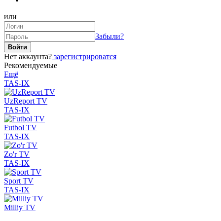
или
Забыли?
Войти
Нет аккаунта?
зарегистрироватся
Рекомендуемые
Ещё
TAS-IX
UzReport TV
TAS-IX
Futbol TV
TAS-IX
Zo'r TV
TAS-IX
Sport TV
TAS-IX
Milliy TV