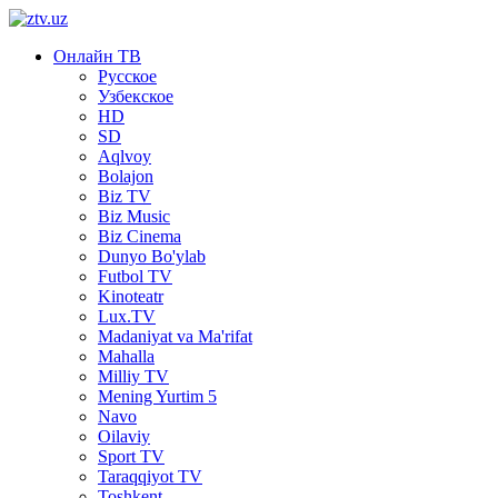
Онлайн ТВ
Русское
Узбекское
HD
SD
Aqlvoy
Bolajon
Biz TV
Biz Music
Biz Cinema
Dunyo Bo'ylab
Futbol TV
Kinoteatr
Lux.TV
Madaniyat va Ma'rifat
Mahalla
Milliy TV
Mening Yurtim 5
Navo
Oilaviy
Sport TV
Taraqqiyot TV
Toshkent