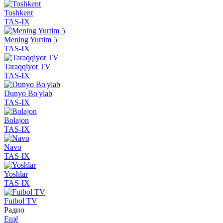
Toshkent
TAS-IX
Mening Yurtim 5
TAS-IX
Taraqqiyot TV
TAS-IX
Dunyo Bo'ylab
TAS-IX
Bolajon
TAS-IX
Navo
TAS-IX
Yoshlar
TAS-IX
Futbol TV
Радио
Ещё