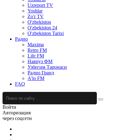
Uzreport TV
Yoshlar
Zo'r TV
O'zbekiston
O'zbekiston 24
O'zbekiston Tarixi
Радио
Maxima
Retro FM
Life FM
Навруз ФМ
Узбегим Таронаси
Радио Гранд
A'lo FM
FAQ
Войти
Авторизация
через соцсети