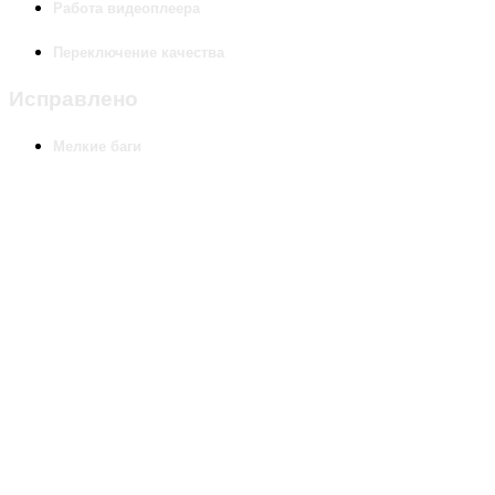
Работа видеоплеера
Переключение качества
Исправлено
Мелкие баги