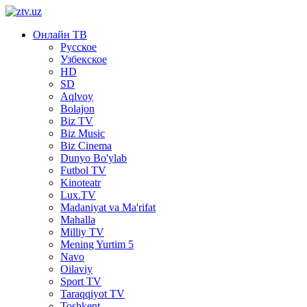
Онлайн ТВ
Русское
Узбекское
HD
SD
Aqlvoy
Bolajon
Biz TV
Biz Music
Biz Cinema
Dunyo Bo'ylab
Futbol TV
Kinoteatr
Lux.TV
Madaniyat va Ma'rifat
Mahalla
Milliy TV
Mening Yurtim 5
Navo
Oilaviy
Sport TV
Taraqqiyot TV
Toshkent